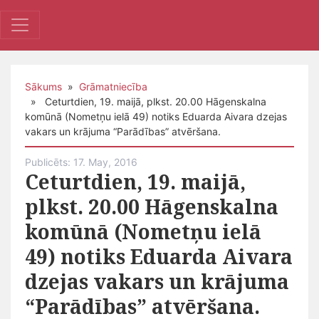
Sākums
»
Grāmatniecība
» Ceturtdien, 19. maijā, plkst. 20.00 Hāgenskalna
komūnā (Nometņu ielā 49) notiks Eduarda Aivara dzejas
vakars un krājuma “Parādības” atvēršana.
Publicēts: 17. May, 2016
Ceturtdien, 19. maijā,
plkst. 20.00 Hāgenskalna
komūnā (Nometņu ielā
49) notiks Eduarda Aivara
dzejas vakars un krājuma
“Parādības” atvēršana.