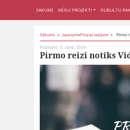
SĀKUMS
MŪSU PROJEKTI
DUBULTU RA
Sākums
»
Jaunumi
•
Prozas lasījumi
» Pirmo re
Publicēts: 3. June, 2024
Pirmo reizi notiks Vi