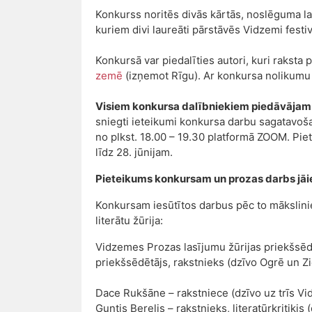
Konkurss noritēs divās kārtās, noslēguma las
kuriem divi laureāti pārstāvēs Vidzemi festi
Konkursā var piedalīties autori, kuri raksta
zemē
(izņemot Rīgu). Ar konkursa nolikumu 
Visiem konkursa dalībniekiem piedāvājam i
sniegti ieteikumi konkursa darbu sagatavošan
no plkst. 18.00 – 19.30 platformā ZOOM. Pie
līdz 28. jūnijam.
Pieteikums konkursam un prozas darbs jāie
Konkursam iesūtītos darbus pēc to mākslini
literātu žūrija:
Vidzemes Prozas lasījumu žūrijas priekšsēd
priekšsēdētājs, rakstnieks (dzīvo Ogrē un 
Dace Rukšāne – rakstniece (dzīvo uz trīs 
Guntis Berelis – rakstnieks, literatūrkritiķis 