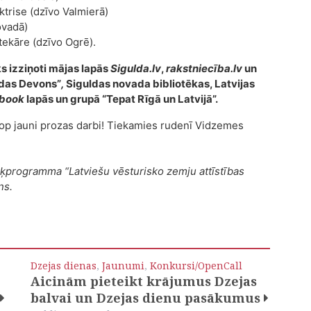
ktrise (dzīvo Valmierā)
ovadā)
tekāre (dzīvo Ogrē).
iks izziņoti mājas lapās
Sigulda.lv
,
rakstniecība.lv
un
uldas Devons”
,
Siguldas novada bibliotēkas, Latvijas
book
lapās un grupā “Tepat Rīgā un Latvijā”.
op jauni prozas darbi! Tiekamies rudenī Vidzemes
rķprogramma “Latviešu vēsturisko zemju attīstības
ns.
Dzejas dienas
,
Jaunumi
,
Konkursi/OpenCall
Aicinām pieteikt krājumus Dzejas
balvai un Dzejas dienu pasākumus