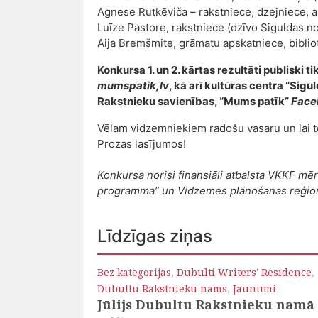
Agnese Rutkēviča – rakstniece, dzejniece, a
Luīze Pastore, rakstniece (dzīvo Siguldas n
Aija Bremšmite, grāmatu apskatniece, biblio
Konkursa 1. un 2. kārtas rezultāti publiski t
mumspatik,lv
, kā arī kultūras centra “Sig
Rakstnieku savienības, “Mums patīk”
Face
Vēlam vidzemniekiem radošu vasaru un lai t
Prozas lasījumos!
Konkursa norisi finansiāli atbalsta VKKF mē
programma” un Vidzemes plānošanas reģio
Līdzīgas ziņas
Bez kategorijas
,
Dubulti Writers' Residence
,
Dubultu Rakstnieku nams
,
Jaunumi
Jūlijs Dubultu Rakstnieku namā