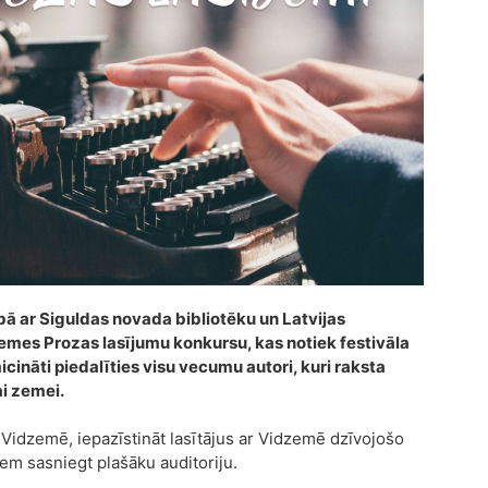
ā ar Siguldas novada bibliotēku un Latvijas
emes Prozas lasījumu konkursu, kas notiek festivāla
icināti piedalīties visu vecumu autori, kuri raksta
ai zemei.
 Vidzemē, iepazīstināt lasītājus ar Vidzemē dzīvojošo
em sasniegt plašāku auditoriju.