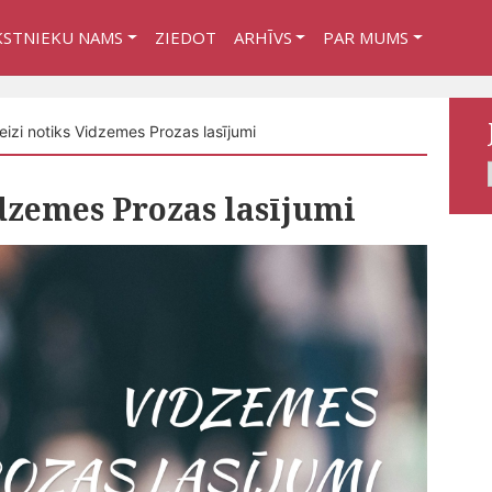
KSTNIEKU NAMS
ZIEDOT
ARHĪVS
PAR MUMS
izi notiks Vidzemes Prozas lasījumi
dzemes Prozas lasījumi