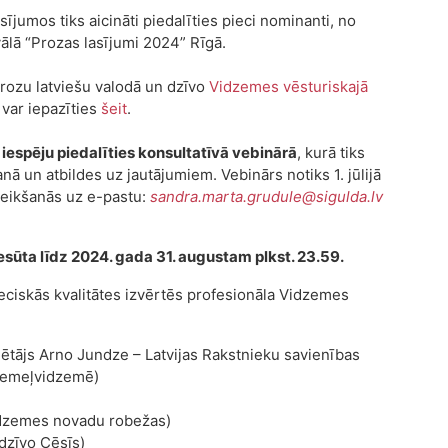
ījumos tiks aicināti piedalīties pieci nominanti, no
vālā “Prozas lasījumi 2024” Rīgā.
 prozu latviešu valodā un dzīvo
Vidzemes vēsturiskajā
var iepazīties
šeit
.
espēju piedalīties konsultatīvā vebinārā
, kurā tiks
ā un atbildes uz jautājumiem. Vebinārs notiks 1. jūlijā
teikšanās uz e-pastu:
sandra.marta.grudule@sigulda.lv
sūta līdz 2024. gada 31. augustam plkst. 23.59.
eciskās kvalitātes izvērtēs profesionāla Vidzemes
ētājs Arno Jundze – Latvijas Rakstnieku savienības
Ziemeļvidzemē)
Vidzemes novadu robežas)
(dzīvo Cēsīs)