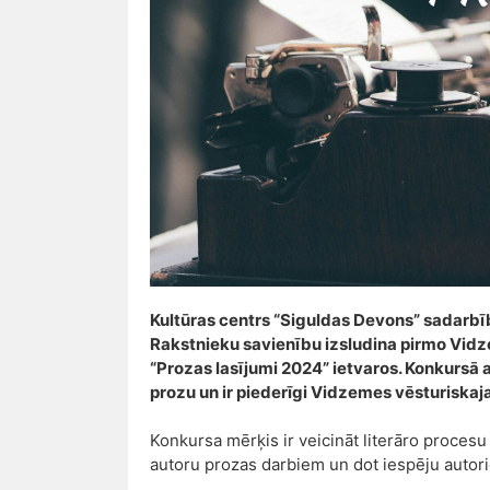
Kultūras centrs “Siguldas Devons” sadarbīb
Rakstnieku savienību izsludina pirmo Vidz
“Prozas lasījumi 2024” ietvaros. Konkursā a
prozu un ir piederīgi Vidzemes vēsturiskaj
Konkursa mērķis ir veicināt literāro procesu
autoru prozas darbiem un dot iespēju autori