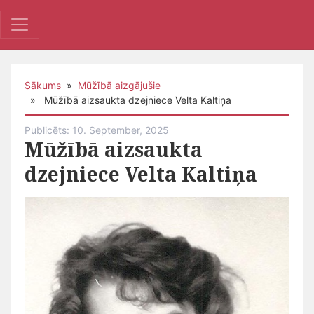
Sākums
»
Mūžībā aizgājušie
» Mūžībā aizsaukta dzejniece Velta Kaltiņa
Publicēts: 10. September, 2025
Mūžībā aizsaukta
dzejniece Velta Kaltiņa