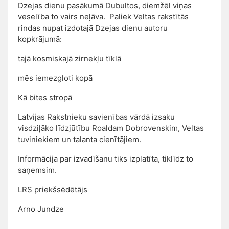
Dzejas dienu pasākumā Dubultos, diemžēl viņas
veselība to vairs neļāva. Paliek Veltas rakstītās
rindas nupat izdotajā Dzejas dienu autoru
kopkrājumā:
tajā kosmiskajā zirnekļu tīklā
mēs iemezgloti kopā
Kā bites stropā
Latvijas Rakstnieku savienības vārdā izsaku
visdziļāko līdzjūtību Roaldam Dobrovenskim, Veltas
tuviniekiem un talanta cienītājiem.
Informācija par izvadīšanu tiks izplatīta, tiklīdz to
saņemsim.
LRS priekšsēdētājs
Arno Jundze