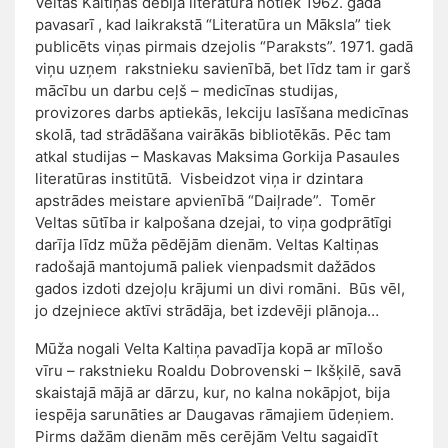
Veltas Kaltiņas debija literatūrā notiek 1962. gada
pavasarī , kad laikrakstā “Literatūra un Māksla” tiek
publicēts viņas pirmais dzejolis “Paraksts”. 1971. gadā
viņu uzņem rakstnieku savienībā, bet līdz tam ir garš
mācību un darbu ceļš – medicīnas studijas,
provizores darbs aptiekās, lekciju lasīšana medicīnas
skolā, tad strādāšana vairākās bibliotēkās. Pēc tam
atkal studijas – Maskavas Maksima Gorkija Pasaules
literatūras institūtā. Visbeidzot viņa ir dzintara
apstrādes meistare apvienībā “Daiļrade”. Tomēr
Veltas sūtība ir kalpošana dzejai, to viņa godprātīgi
darīja līdz mūža pēdējām dienām. Veltas Kaltiņas
radošajā mantojumā paliek vienpadsmit dažādos
gados izdoti dzejoļu krājumi un divi romāni. Būs vēl,
jo dzejniece aktīvi strādāja, bet izdevēji plānoja…
Mūža nogali Velta Kaltiņa pavadīja kopā ar mīlošo
vīru – rakstnieku Roaldu Dobrovenski – Ikšķilē, savā
skaistajā mājā ar dārzu, kur, no kalna nokāpjot, bija
iespēja sarunāties ar Daugavas rāmajiem ūdeņiem.
Pirms dažām dienām mēs cerējām Veltu sagaidīt