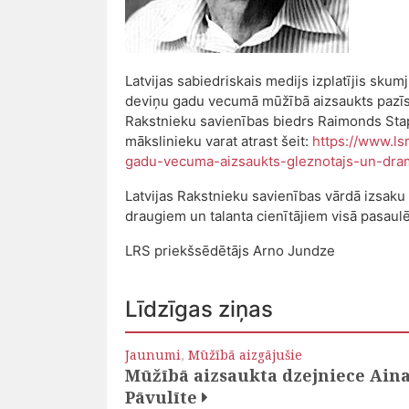
Latvijas sabiedriskais medijs izplatījis sku
deviņu gadu vecumā mūžībā aizsaukts pazīst
Rakstnieku savienības biedrs Raimonds Stapr
mākslinieku varat atrast šeit:
https://www.ls
gadu-vecuma-aizsaukts-gleznotajs-un-dra
Latvijas Rakstnieku savienības vārdā izsaku
draugiem un talanta cienītājiem visā pasaulē
LRS priekšsēdētājs Arno Jundze
Līdzīgas ziņas
Jaunumi
,
Mūžībā aizgājušie
Mūžībā aizsaukta dzejniece Ain
Pāvulīte