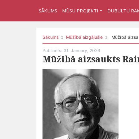
SĀKUMS
MŪSU PROJEKTI
DUBULTU RA
Sākums
»
Mūžībā aizgājušie
» Mūžībā aizsau
Publicēts: 31. January, 2026
Mūžībā aizsaukts Ra