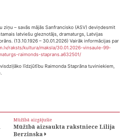
mju ziņu – savās mājās Sanfrancisko (ASV) deviņdesmit
amais latviešu gleznotājs, dramaturgs, Latvijas
āns. (13.10.1926 – 30.01.2026) Vairāk informācijas par
m.lv/raksts/kultura/maksla/30.01.2026-vinsaule-99-
maturgs-raimonds-staprans.a632501/
 visdziļāko līdzjūtību Raimonda Staprāna tuviniekiem,
.
Mūžībā aizgājušie
a
Mūžībā aizsaukta rakstniece Lilija
Berzinska