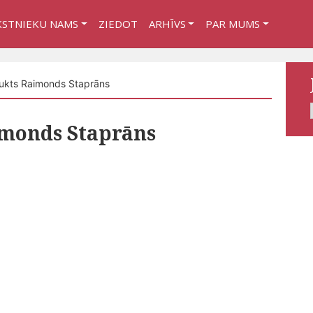
KSTNIEKU NAMS
ZIEDOT
ARHĪVS
PAR MUMS
kts Raimonds Staprāns
imonds Staprāns