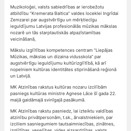
Muzikoloģei, valsts sabiedrības ar ierobežotu
atbildību “Kremerata Baltica” valdes loceklei Ingrīdai
Zemzarei par augstvērtīgu un mērķtiecīgu
ieguldījumu Latvijas profesionālās mūzikas mākslas
nozarē un tās starptautiskās atpazīstamības
veicināšanā,
Mākslu izglītības kompetences centram “Liepājas
Mūzikas, mākslas un dizaina vidusskola” par
augstvērtīgu ieguldījumu kultūrizglītībā, kā arī
nopelniem kultūras identitātes stiprināšanā reģionā
un Latvijā.
MK Atzinības rakstus kultūras nozaru izcilībām
pasniegs kultūras ministre Agnese Lāce šī gada 22.
maijā gaidāmajā svinīgajā pasākumā.
MK Atzinības rakstu pasniedz, lai izteiktu valdības
atzinību privātpersonām, t.sk., ārvalstniekiem, par
izciliem sasniegumiem tautsaimniecības, zinātnes,
izglītības, veselības, vides aizsardzības, valsts