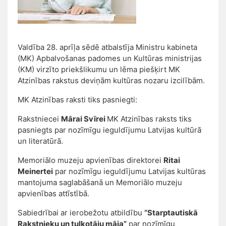
Valdība 28. aprīļa sēdē atbalstīja Ministru kabineta
(MK) Apbalvošanas padomes un Kultūras ministrijas
(KM) virzīto priekšlikumu un lēma piešķirt MK
Atzinības rakstus deviņām kultūras nozaru izcilībām.
MK Atzinības raksti tiks pasniegti:
Rakstniecei
Mārai Svīrei
MK Atzinības raksts tiks
pasniegts par nozīmīgu ieguldījumu Latvijas kultūrā
un literatūrā.
Memoriālo muzeju apvienības direktorei
Ritai
Meinertei
par nozīmīgu ieguldījumu Latvijas kultūras
mantojuma saglabāšanā un Memoriālo muzeju
apvienības attīstībā.
Sabiedrībai ar ierobežotu atbildību
“Starptautiskā
Rakstnieku un tulkotāju māja”
par nozīmīgu