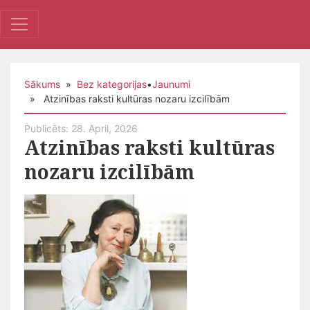
Sākums
»
Bez kategorijas
•
Jaunumi
» Atzinības raksti kultūras nozaru izcilībām
Publicēts: 28. April, 2026
Atzinības raksti kultūras
nozaru izcilībām