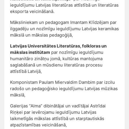
ieguldījumu Latvijas literatūras attīstībā un literatūras
eksporta veicināšanā.
Māksliniekam un pedagogam Imantam Klīdzējam par
ilggadēju un nozīmīgu ieguldījumu Latvijas keramikas
mākslā un mākslas pedagoģijā,
Latvijas Universitātes Literatūras, folkloras un
mākslas institūtam
par nozīmīgu ieguldījumu
humanitāro zinātņu jomā, kultūras mantojuma
saglabāšanā un mūsdienu literatūras procesu
attīstībā Latvijā,
Komponistam Paulam Miervaldim Dambim par izcilu
radošo un pedagoģisko ieguldījumu Latvijas mūzikas
mākslā,
Galerijas “Alma” dibinātājai un vadītājai Astrīdai
Riņķei par ievērojamu ieguldījumu Latvijas
laikmetīgās mākslas attīstībā un starptautiskās
atpazīstamības veicināšanā,