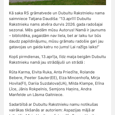
Kā saka RS grāmatvede un Dubultu Rakstnieku nama
saimniece Tatjana Daudiša: “13.aprīlī Dubultu
Rakstnieku nams atvēra durvis 2026. gada radošajai
sezonai. Mēs gaidām mūsu Autorus! Namā ir jaunums
– bibliotēka, pagaidām nav liela, bet ar laiku tur būs
daudz papildinājumu, mūsu grāmatu radošie gari jau
gatavojas un gaida katru no jums! Lai ražīgs laiks!”
Kopš pirmdienas, 13.aprīļa, līdz maija beigām Dubultu
Rakstnieku namā jau strādājuši un strādā :
Rūta Karma, Elvita Ruka, Anta Priedīte, Rolande
Bebere, Peeter Sauter(EE), Elza Mincenhofa, Mirja
Hovila(FI), Dariia Suzdalova(UA), Milda Klampe, Elīna
Līce, Jānis Rokpelnis, Semjons Haņins, Andra
Manfelde un Lāsma Gaitniece.
Sadarbībā ar Dubultu Rakstnieku namu notikušas
vairākas tikšanās ar autoriem: Aspazijas mājā ar