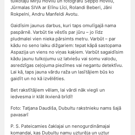
tulkotāju Mirju Hovilu un fotogrāfu Seppo Hovilu,
Jūrmalas SIVA ar Elīnu Līci, Rolandi Beberi, Jāni
Rokpelni, Andru Manfeldi Avotu.
Gaidīsim jaunus darbus, kuri taps omulīgajā nama
paspārnē. Varbūt tie vēstīs par jūru – jo līdz
pludmalei vien nieka pārsimts metru. Varbūt – par
kādu no seno laiku dižgariem: tepat kāpā sastopama
Aspazija un viens no viņas kaķiem. Varbūt sagaidīsim
kādu jaunu tulkojumu uz latviešu vai somu valodu,
asredzīgas ceļojuma piezīmes vai negantu detektīvu.
Lai kā, taps jauna vārdu raža un lasītājiem būs ko
gaidīt un no kā izvēlēties.
Bet rakstītājiem vēlam, lai vārdi nāk viegli un
iedvesma ir klāt ikvienā brīdī!
Foto: Tatjana Daudiša, Dubultu rakstnieku nams šajā
pavasarī
P. S. Pateicamies čaklajai un nenogurdināmajai
komandai, kas Dubultu namu uzturēja un uztur