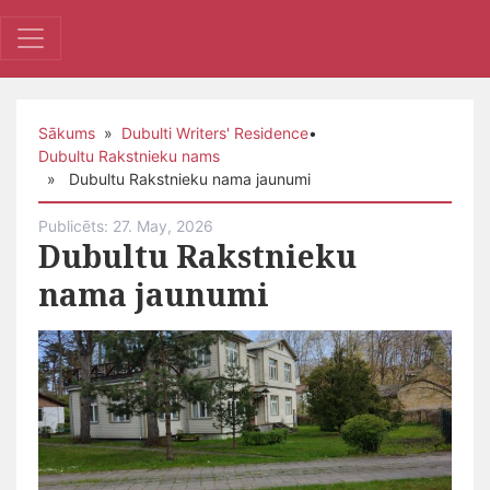
Sākums
»
Dubulti Writers' Residence
•
Dubultu Rakstnieku nams
» Dubultu Rakstnieku nama jaunumi
Publicēts: 27. May, 2026
Dubultu Rakstnieku
nama jaunumi