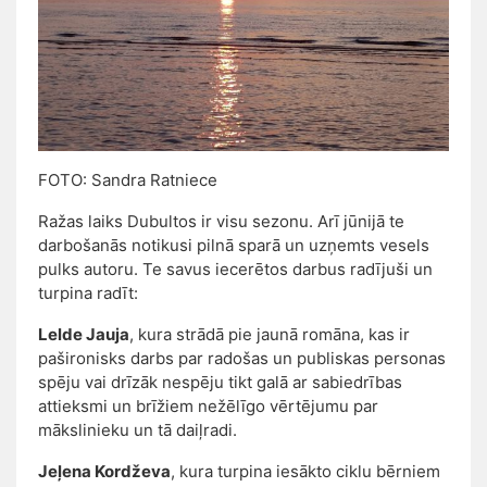
FOTO: Sandra Ratniece
Ražas laiks Dubultos ir visu sezonu. Arī jūnijā te
darbošanās notikusi pilnā sparā un uzņemts vesels
pulks autoru. Te savus iecerētos darbus radījuši un
turpina radīt:
Lelde Jauja
, kura strādā pie jaunā romāna, kas ir
pašironisks darbs par radošas un publiskas personas
spēju vai drīzāk nespēju tikt galā ar sabiedrības
attieksmi un brīžiem nežēlīgo vērtējumu par
mākslinieku un tā daiļradi.
Jeļena Kordževa
, kura turpina iesākto ciklu bērniem