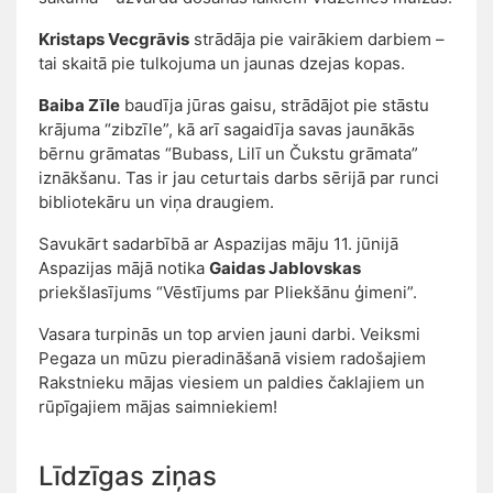
Kristaps Vecgrāvis
strādāja pie vairākiem darbiem –
tai skaitā pie tulkojuma un jaunas dzejas kopas.
Baiba Zīle
baudīja jūras gaisu, strādājot pie stāstu
krājuma “zibzīle”, kā arī sagaidīja savas jaunākās
bērnu grāmatas “Bubass, Lilī un Čukstu grāmata”
iznākšanu. Tas ir jau ceturtais darbs sērijā par runci
bibliotekāru un viņa draugiem.
Savukārt sadarbībā ar Aspazijas māju 11. jūnijā
Aspazijas mājā notika
Gaidas Jablovskas
priekšlasījums “Vēstījums par Pliekšānu ģimeni”.
Vasara turpinās un top arvien jauni darbi. Veiksmi
Pegaza un mūzu pieradināšanā visiem radošajiem
Rakstnieku mājas viesiem un paldies čaklajiem un
rūpīgajiem mājas saimniekiem!
Līdzīgas ziņas