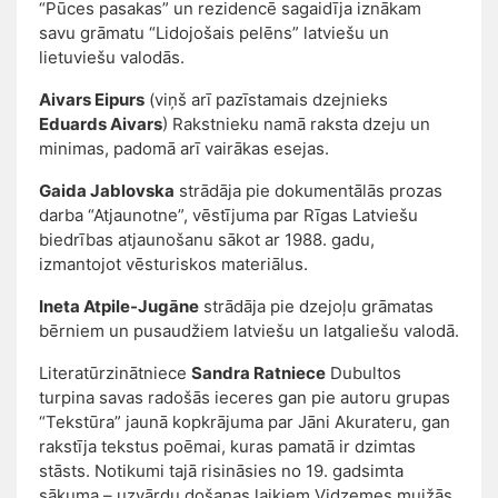
“Pūces pasakas” un rezidencē sagaidīja iznākam
savu grāmatu “Lidojošais pelēns” latviešu un
lietuviešu valodās.
Aivars Eipurs
(viņš arī pazīstamais dzejnieks
Eduards Aivars
) Rakstnieku namā raksta dzeju un
minimas, padomā arī vairākas esejas.
Gaida Jablovska
strādāja pie dokumentālās prozas
darba “Atjaunotne”, vēstījuma par Rīgas Latviešu
biedrības atjaunošanu sākot ar 1988. gadu,
izmantojot vēsturiskos materiālus.
Ineta Atpile-Jugāne
strādāja pie dzejoļu grāmatas
bērniem un pusaudžiem latviešu un latgaliešu valodā.
Literatūrzinātniece
Sandra Ratniece
Dubultos
turpina savas radošās ieceres gan pie autoru grupas
“Tekstūra” jaunā kopkrājuma par Jāni Akurateru, gan
rakstīja tekstus poēmai, kuras pamatā ir dzimtas
stāsts. Notikumi tajā risināsies no 19. gadsimta
sākuma – uzvārdu došanas laikiem Vidzemes muižās.