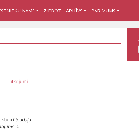
KSTNIEKU NAMS
ZIEDOT
ARHĪVS
PAR MUMS
Tulkojumi
oktobrī
(sadaļa
ņojums ar