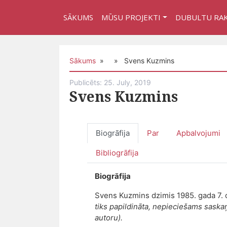
SĀKUMS
MŪSU PROJEKTI
DUBULTU RA
Sākums
» » Svens Kuzmins
Publicēts: 25. July, 2019
Svens Kuzmins
Biogrāfija
Par
Apbalvojumi
Bibliogrāfija
Biogrāfija
Svens Kuzmins dzimis 1985. gada 7. 
tiks papildināta, nepieciešams saska
autoru).