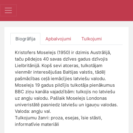
Biogrāfija
Apbalvojumi
Tulkojumi
Kristofers Moselejs (1950) ir dzimis Austrālijā,
taču pēdejos 40 savas dzīves gadus dzīvojis
Lielbritānijā. Kopš sevi atceras, tulkotājam
vienmēr interesējušas Baltijas valstis, tādēļ
pašmācības ceļā iemācījies latviešu valodu.
Moselejs 19 gadus pildījis tulkotāja pienākumus
BBC ziņu kanāla vajadzībām: tulkojis no latviešu
uz angļu valodu. Pašlaik Moselejs Londonas
univeristātē pasniedz latviešu un igauņu valodas.
Valoda: angļu val.
Tulkojumu žanri: proza, esejas, īsie stāsti,
informatīvie materiāli