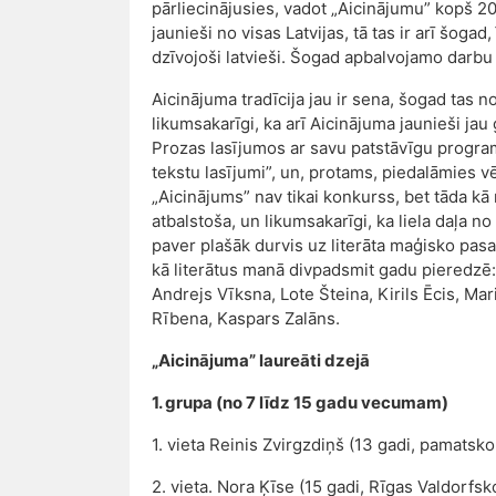
pārliecinājusies, vadot „Aicinājumu” kopš 2
jaunieši no visas Latvijas, tā tas ir arī šogad
dzīvojoši latvieši. Šogad apbalvojamo darbu 
Aicinājuma tradīcija jau ir sena, šogad tas n
likumsakarīgi, ka arī Aicinājuma jaunieši ja
Prozas lasījumos ar savu patstāvīgu progra
tekstu lasījumi”, un, protams, piedalāmies 
„Aicinājums” nav tikai konkurss, bet tāda k
atbalstoša, un likumsakarīgi, ka liela daļa no
paver plašāk durvis uz literāta maģisko pasau
kā literātus manā divpadsmit gadu pieredzē:
Andrejs Vīksna, Lote Šteina, Kirils Ēcis, Mar
Rībena, Kaspars Zalāns.
„Aicinājuma” laureāti dzejā
1. grupa (no 7 līdz 15 gadu vecumam)
1. vieta Reinis Zvirgzdiņš (13 gadi, pamatsko
2. vieta. Nora Ķīse (15 gadi, Rīgas Valdorfsk