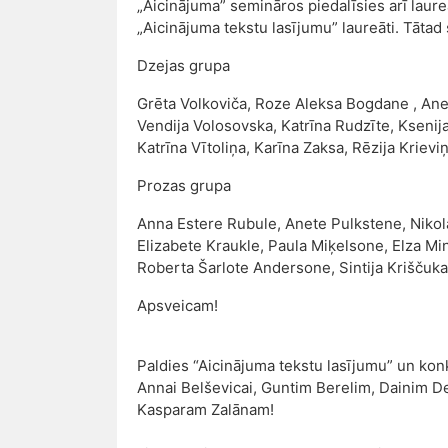
„Aicinājuma” semināros piedalīsies arī laure
„Aicinājuma tekstu lasījumu” laureāti. Tāta
Dzejas grupa
Grēta Volkoviča, Roze Aleksa Bogdane , Anet
Vendija Volosovska, Katrīna Rudzīte, Ksenij
Katrīna Vītoliņa, Karīna Zaksa, Rēzija Krievi
Prozas grupa
Anna Estere Rubule, Anete Pulkstene, Nikol
Elizabete Kraukle, Paula Miķelsone, Elza M
Roberta Šarlote Andersone, Sintija Kriščuka
Apsveicam!
Paldies “Aicinājuma tekstu lasījumu” un konk
Annai Belševicai, Guntim Berelim, Dainim Dei
Kasparam Zalānam!