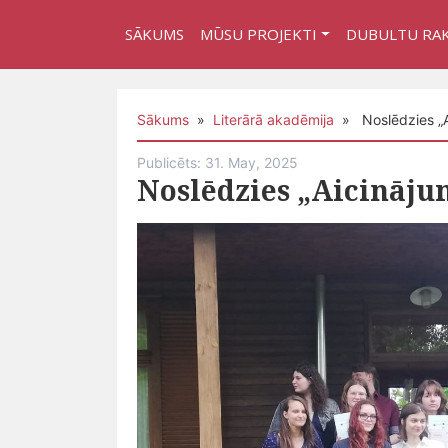
SĀKUMS
MŪSU PROJEKTI
DUBULTU RA
Sākums
»
Literārā akadēmija
» Noslēdzies „A
Publicēts: 31. May, 2025
Noslēdzies „Aicināju