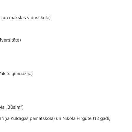
na un mākslas vidusskola)
iversitāte)
alsts ģimnāzija)
ola „Būsim”)
beriņa Kuldīgas pamatskola) un Nikola Firgute (12 gadi,