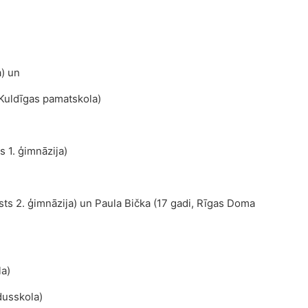
) un
 Kuldīgas pamatskola)
s 1. ģimnāzija)
lsts 2. ģimnāzija) un Paula Bička (17 gadi, Rīgas Doma
la)
dusskola)