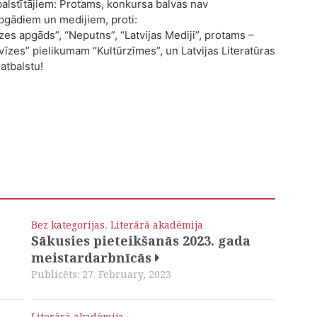
alstītājiem: Protams, konkursa balvas nav
pgādiem un medijiem, proti:
es apgāds”, “Neputns”, “Latvijas Mediji”, protams –
Avīzes” pielikumam “Kultūrzīmes”, un Latvijas Literatūras
atbalstu!
Bez kategorijas
,
Literārā akadēmija
Sākusies pieteikšanās 2023. gada
meistardarbnīcās
Publicēts: 27. February, 2023
Literārā akadēmija