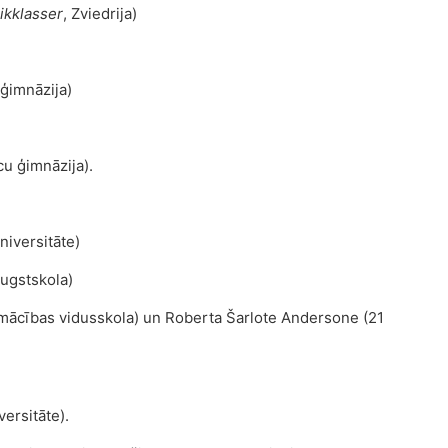
ikklasser
, Zviedrija)
 ģimnāzija)
cu ģimnāzija).
niversitāte)
Augstskola)
ālmācības vidusskola) un Roberta Šarlote Andersone (21
ersitāte).