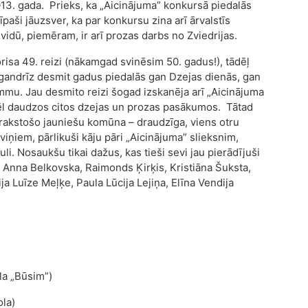
013. gada. Prieks, ka „Aicinājuma” konkursā piedalās
, īpaši jāuzsver, ka par konkursu zina arī ārvalstīs
vidū, piemēram, ir arī prozas darbs no Zviedrijas.
orisa 49. reizi (nākamgad svinēsim 50. gadus!), tādēļ
u gandrīz desmit gadus piedalās gan Dzejas dienās, gan
mmu. Jau desmito reizi šogad izskanēja arī „Aicinājuma
vēl daudzos citos dzejas un prozas pasākumos. Tātad
ā rakstošo jauniešu komūna – draudzīga, viens otru
 viņiem, pārlikuši kāju pāri „Aicinājuma” slieksnim,
li. Nosaukšu tikai dažus, kas tieši sevi jau pierādījuši
 Anna Belkovska, Raimonds Ķirķis, Kristiāna Šuksta,
ija Luīze Meļķe, Paula Lūcija Lejiņa, Elīna Vendija
la „Būsim”)
ola)