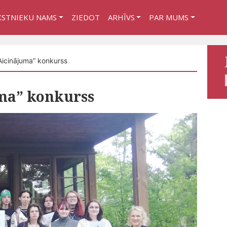
KSTNIEKU NAMS
ZIEDOT
ARHĪVS
PAR MUMS
icinājuma” konkurss
ma” konkurss