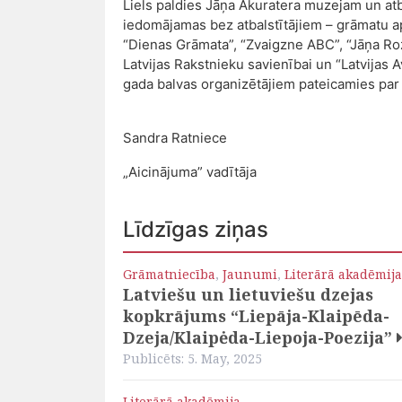
Liels paldies Jāņa Akuratera muzejam un atb
iedomājamas bez atbalstītājiem – grāmatu a
“Dienas Grāmata”, “Zvaigzne ABC”, “Jāņa Roz
Latvijas Rakstnieku savienībai un “Latvijas 
gada balvas organizētājiem pateicamies par 
Sandra Ratniece
„Aicinājuma” vadītāja
Līdzīgas ziņas
Grāmatniecība
,
Jaunumi
,
Literārā akadēmija
Latviešu un lietuviešu dzejas
kopkrājums “Liepāja-Klaipēda-
Dzeja/Klaipėda-Liepoja-Poezija”
Publicēts: 5. May, 2025
Literārā akadēmija