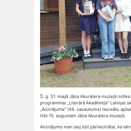
Š. g. 31. maijā Jāņa Akuratera muzejā notika
programmas „Literārā Akadēmija” Latvijas s
„Aicinājuma” (49. sasaukums) laureātu apbal
līdz 15. augustam Jāņa Akuratera muzejā.
Aicinājums man ļauj būt pārliecinātai, ka lat