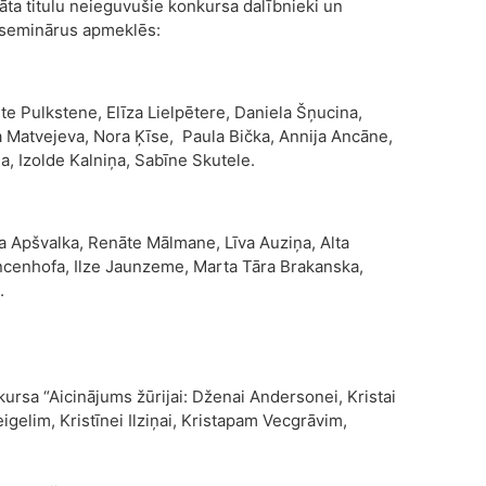
āta titulu neieguvušie konkursa dalībnieki un
d seminārus apmeklēs:
e Pulkstene, Elīza Lielpētere, Daniela Šņucina,
a Matvejeva, Nora Ķīse, Paula Bička, Annija Ancāne,
ņa, Izolde Kalniņa, Sabīne Skutele.
a Apšvalka, Renāte Mālmane, Līva Auziņa, Alta
incenhofa, Ilze Jaunzeme, Marta Tāra Brakanska,
.
ursa “Aicinājums žūrijai: Dženai Andersonei, Kristai
gelim, Kristīnei Ilziņai, Kristapam Vecgrāvim,