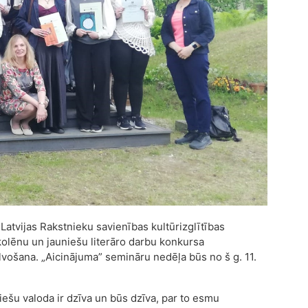
 Latvijas Rakstnieku savienības kultūrizglītības
kolēnu un jauniešu literāro darbu konkursa
vošana. „Aicinājuma” semināru nedēļa būs no š g. 11.
viešu valoda ir dzīva un būs dzīva, par to esmu