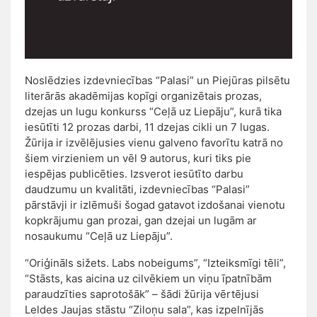
Noslēdzies izdevniecības “Palasi” un Piejūras pilsētu
literārās akadēmijas kopīgi organizētais prozas,
dzejas un lugu konkurss “Ceļā uz Liepāju”, kurā tika
iesūtīti 12 prozas darbi, 11 dzejas cikli un 7 lugas.
Žūrija ir izvēlējusies vienu galveno favorītu katrā no
šiem virzieniem un vēl 9 autorus, kuri tiks pie
iespējas publicēties. Izsverot iesūtīto darbu
daudzumu un kvalitāti, izdevniecības “Palasi”
pārstāvji ir izlēmuši šogad gatavot izdošanai vienotu
kopkrājumu gan prozai, gan dzejai un lugām ar
nosaukumu “Ceļā uz Liepāju”.
“Oriģināls sižets. Labs nobeigums”, “Izteiksmīgi tēli”,
“Stāsts, kas aicina uz cilvēkiem un viņu īpatnībām
paraudzīties saprotošāk” – šādi žūrija vērtējusi
Leldes Jaujas stāstu “Ziloņu sala”, kas izpelnījās