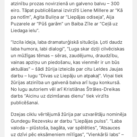
atzinību prozas novirzienā un galveno balvu – 300
eiro. Tāpat publicēšanai izvirzīti Liene Millere ar “Kā
pa notīm”, Agita Buliņa ar “Liepājas odiseja”, Aija
Puzarele ar “Pūš garām” un Baiba Zīle ar “Ceļā uz
Liedaga ielu”.
“Izcila ideja, laba dramaturģiskā situācija. Ļoti daudz
laba humora, labi dialogi”, “Luga skar dziļi cilvēciskas
un mūžīgas tēmas – sēras, zaudējumu, draudzību,
vainas apziņu un piedošanu, kas vienmēr ir un būs
aktuālas” – šādi žūrija izteicās par citu Leldes Jaujas
darbu – lugu “Divas uz Liepāju un atpakaļ”. Viņai tiek
žūrijas atzinība un galvenā balva arī lugu konkursā.
No lugu autoriem vēl arī Kristiānas Štrāles-Dreikas
darbs “Aicinu uz dzimšanas dienu” tiek virzīts
publicēšanai.
Dzejas ciklu vērtējumā žūrija par uzvarētāju nominēja
Gundegu Rezevsku ar darbu “Liepājas pulss”. “Laba
valoda – plūstoša, bagāta, var spēlēties”, “Atsauces
uz dzīvi pēc eksāmeniem mīlīgas”, “Vienkārši labs” –