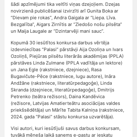
šādi apzīmējumi tika veltīti viņas dzejoļiem. Dzejas
novirzienā publicēšanai izvirzīti arī Gunita Boka ar
“Dievam pie rokas”, Andra Gaigala ar “Liepa. Līva.
Bezgalība”, Aigars Zirnītis ar “Ziedošo nošu pilsēta”
un Maija Laugale ar “Dzintarvēji mani sauc”.
Kopumā 30 iesūtītos konkursa darbus vērtēja
izdevniecības “Palasi” pārstāvji Aija Ozoliņa un Ivars
Ozoliņš, Piejūras pilsētu literārās akadēmijas (PPLA)
pārstāves Linda Zulmane (PPLA vadītāja un lektore)
un Jana Egle (rakstniece, dzejniece), Rasa
Bugavičute-Pēce (rakstniece, lugu autore), Ināra
Andžāne (rakstniece, literatūrpedagoģe), Linda
Skranda (dzejniece, literatūrpedagoģe), Dmitrijs
Petrenko (teātra režisors), Daina Kandēvica
(režisore, Latvijas Amatierteātru asociācijas valdes
priekšsēdētāja) un Mārīte Tabita Kalniņa (rakstniece,
2024. gada “Palasi” stāstu konkursa uzvarētāja).
Visi autori, kuri iesūtījuši savus darbus konkursam,
tuvākā mēneša laikā saņems e-pastu ar ieskatu