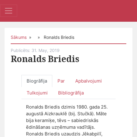
Sākums
» » Ronalds Briedis
Publicēts: 31. May, 2019
Ronalds Briedis
Biogrāfija
Par
Apbalvojumi
Tulkojumi
Bibliogrāfija
Ronalds Briedis dzimis 1980. gada 25.
augustā Aizkrauklē (bij. Stučkā). Māte
bija keramiķe, tēvs – sabiedriskās
ēdināšanas uzņēmuma vadītājs.
Ronalds Briedis uzaudzis Jēkabpilī,