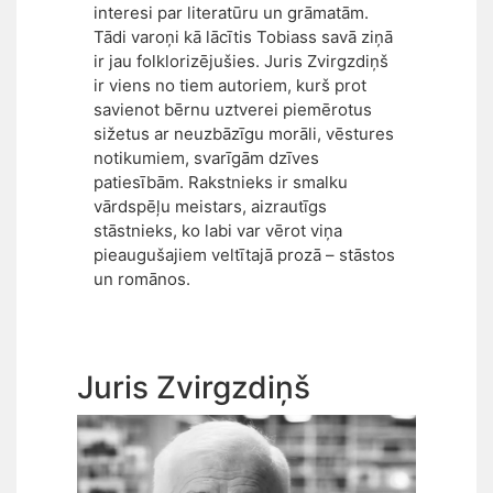
interesi par literatūru un grāmatām.
Tādi varoņi kā lācītis Tobiass savā ziņā
ir jau folklorizējušies. Juris Zvirgzdiņš
ir viens no tiem autoriem, kurš prot
savienot bērnu uztverei piemērotus
sižetus ar neuzbāzīgu morāli, vēstures
notikumiem, svarīgām dzīves
patiesībām. Rakstnieks ir smalku
vārdspēļu meistars, aizrautīgs
stāstnieks, ko labi var vērot viņa
pieaugušajiem veltītajā prozā – stāstos
un romānos.
Juris Zvirgzdiņš