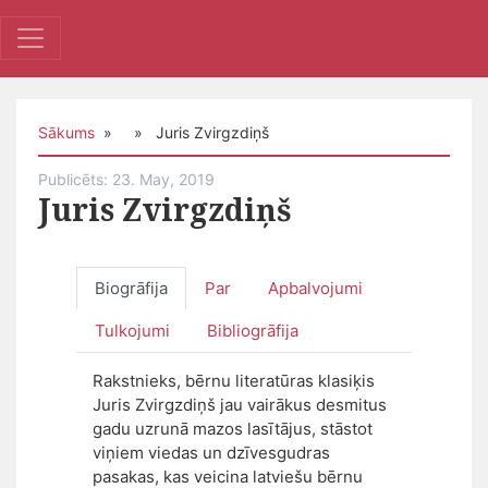
Sākums
» » Juris Zvirgzdiņš
Publicēts: 23. May, 2019
Juris Zvirgzdiņš
Biogrāfija
Par
Apbalvojumi
Tulkojumi
Bibliogrāfija
Rakstnieks, bērnu literatūras klasiķis
Juris Zvirgzdiņš jau vairākus desmitus
gadu uzrunā mazos lasītājus, stāstot
viņiem viedas un dzīvesgudras
pasakas, kas veicina latviešu bērnu