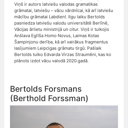
Viņš ir autors latviešu valodas gramatikas
grāmatai, latviešu – vācu vārdnīcai, kā arī latviešu
mācību grāmatai Labdien!. Ilgu laiku Bertolds
pasniedza latviešu valodu universitātē Berlīnē,
Vācijas ārlietu ministrijā un citur. Viņš ir tulkojis
Anšlava Eglīša Homo Novus, Laimas Kotas
Šampinjonu derība, kā arī vairākus fragmentus
lasījumiem Leipcigas grāmatu tirgū. Pašlaik
Bertolds tulko Edvarda Virzas Straumēni, kas ko
plānots izdot vācu valodā 2020.gadā.
Bertolds Forsmans
(Berthold Forssman)