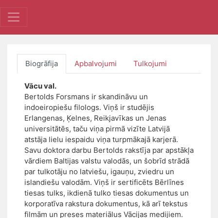
Biogrāfija
Apbalvojumi
Tulkojumi
Vācu val.
Bertolds Forsmans ir skandināvu un
indoeiropiešu filologs. Viņš ir studējis
Erlangenas, Ķelnes, Reikjavīkas un Jenas
universitātēs, taču viņa pirmā vizīte Latvijā
atstāja lielu iespaidu viņa turpmākajā karjerā.
Savu doktora darbu Bertolds rakstīja par apstākļa
vārdiem Baltijas valstu valodās, un šobrīd strādā
par tulkotāju no latviešu, igauņu, zviedru un
islandiešu valodām. Viņš ir sertificēts Bērlīnes
tiesas tulks, ikdienā tulko tiesas dokumentus un
korporatīva rakstura dokumentus, kā arī tekstus
filmām un preses materiālus Vācijas medijiem.