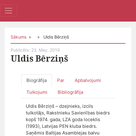
Sākums
» » Uldis Bērziņš
Publicēts: 23. May, 2019
Uldis Bērziņš
Biogrāfija
Par
Apbalvojumi
Tulkojumi
Bibliogrāfija
Uldis Bērziņš – dzejnieks, izcils
tulkotājs, Rakstnieku Savienības biedrs
kopš 1974. gada, LZA goda loceklis
(1993), Latvijas PEN kluba biedrs.
Saņēmis Baltijas Asamblejas balvu