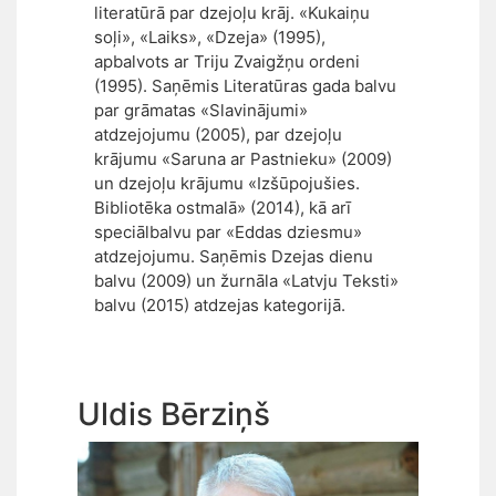
literatūrā par dzejoļu krāj. «Kukaiņu
soļi», «Laiks», «Dzeja» (1995),
apbalvots ar Triju Zvaigžņu ordeni
(1995). Saņēmis Literatūras gada balvu
par grāmatas «Slavinājumi»
atdzejojumu (2005), par dzejoļu
krājumu «Saruna ar Pastnieku» (2009)
un dzejoļu krājumu «Izšūpojušies.
Bibliotēka ostmalā» (2014), kā arī
speciālbalvu par «Eddas dziesmu»
atdzejojumu. Saņēmis Dzejas dienu
balvu (2009) un žurnāla «Latvju Teksti»
balvu (2015) atdzejas kategorijā.
Uldis Bērziņš