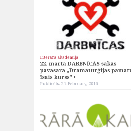
Literārā akadēmija
22. martā DARBNĪCĀS sākās
pavasara „Dramaturģijas pamat
īsais kurss”
Publicēts: 25. February, 2016