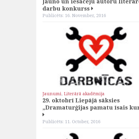
Jauno un iesācēju autoru literār
darbu konkurss
Publicēts: 16. November, 2016
Jaunumi
,
Literārā akadēmija
29. oktobrī Liepājā sāksies
„Dramaturģijas pamatu īsais ku
Publicēts: 11. October, 2016