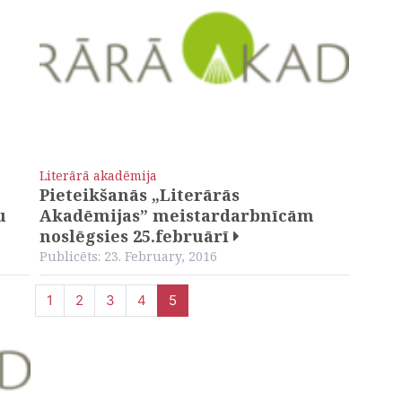
Literārā akadēmija
Pieteikšanās „Literārās
u
Akadēmijas” meistardarbnīcām
noslēgsies 25.februārī
Publicēts: 23. February, 2016
Page navigation
Page
Page
Page
Page
Current Page
1
2
3
4
5