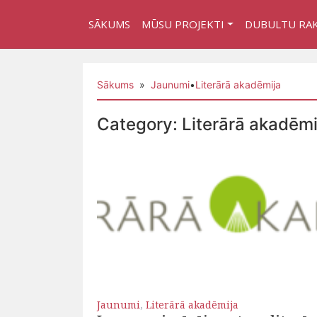
SĀKUMS
MŪSU PROJEKTI
DUBULTU RA
Sākums
»
Jaunumi
•
Literārā akadēmija
Category:
Literārā akadēmi
Jaunumi
,
Literārā akadēmija