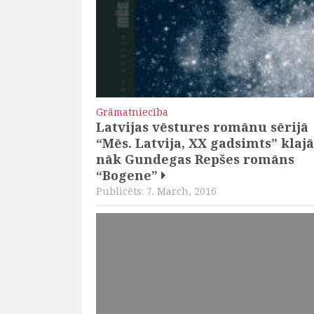
Grāmatniecība
Latvijas vēstures romānu sērijā
“Mēs. Latvija, XX gadsimts” klajā
nāk Gundegas Repšes romāns
“Bogene”
Publicēts: 7. March, 2016