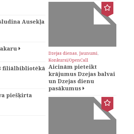
zsludina Ausekļa
vakaru
Dzejas dienas
,
Jaunumi
,
Konkursi/OpenCall
Aicinām pieteikt
filiālbibliotēkā
krājumus Dzejas balvai
un Dzejas dienu
pasākumus
a piešķirta