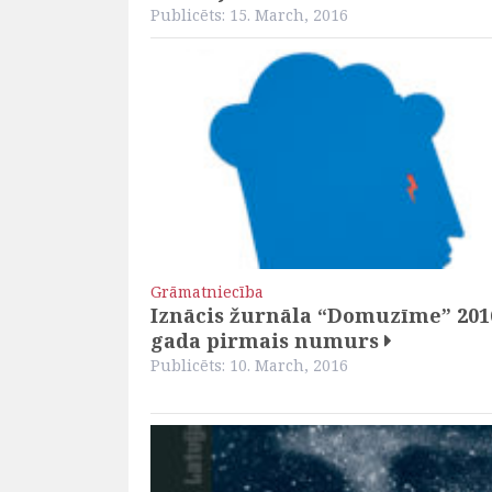
Publicēts: 15. March, 2016
Grāmatniecība
Iznācis žurnāla “Domuzīme” 201
gada pirmais numurs
Publicēts: 10. March, 2016