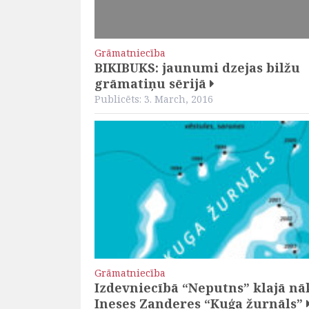
Grāmatniecība
BIKIBUKS: jaunumi dzejas bilžu
grāmatiņu sērijā
Publicēts: 3. March, 2016
Grāmatniecība
Izdevniecībā “Neputns” klajā nā
Ineses Zanderes “Kuģa žurnāls”