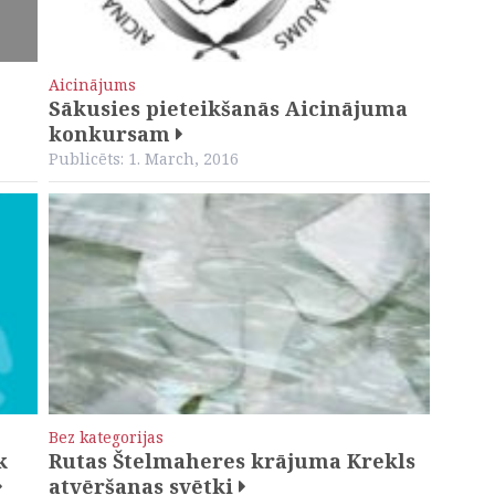
Aicinājums
Sākusies pieteikšanās Aicinājuma
konkursam
Publicēts: 1. March, 2016
Bez kategorijas
k
Rutas Štelmaheres krājuma Krekls
atvēršanas svētki