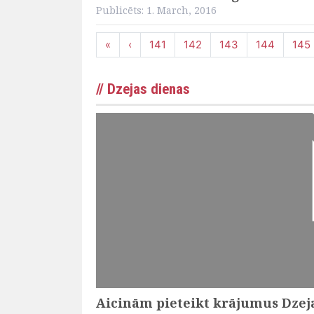
Publicēts: 1. March, 2016
Page navigation
Page
Page
Page
Page
Pag
«
‹
141
142
143
144
145
// Dzejas dienas
Aicinām pieteikt krājumus Dzeja